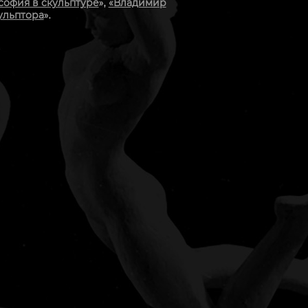
офия в скульптуре
»,
«Владимир
ульптора
».