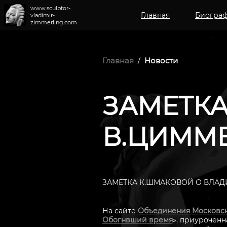
www.sculptor-
Главная
Биогра
vladimir-
zimmerling.com
Главная
/
Новости
ЗАМЕТКА
В.ЦИММЕР
ЗАМЕТКА К.ШМАКОВОЙ О ВЛА
На сайте
Объединения Московск
Обогнвший время
», приурочен