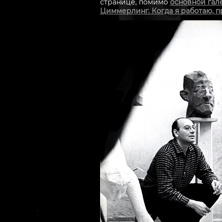
странице, помимо
основной гал
Циммерлинг. Когда я работаю, п