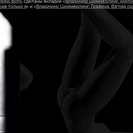
ереи фото
, сделаны вкладки «
Владимир Циммерлинг. Филос
рав только я
» и «
Владимир Циммерлинг. Графика. Взгляд ск